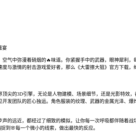
盛宴
，空气中弥漫着硝烟的🔥味道。你紧握手中的武器，眼神犀利，
速度与激情的射击游戏爱好者，那么《大雷擦大狙》官方下载，
界顶尖的3D引擎，无论是人物建模、场景细节，还是光影特效，
见开发团队的匠心独运。角色服装的纹理、武器的金属光泽、爆
步声的远近，都经过了细致的模拟，让你每一次呼吸都伴随着战
捉到🌸每一个微小的线索，做出最快的反应。