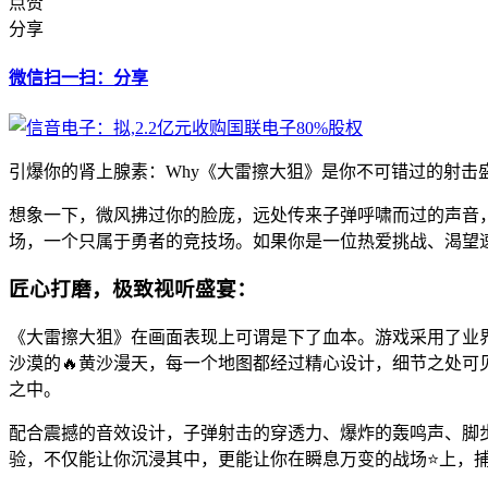
点赞
分享
微信扫一扫：分享
引爆你的肾上腺素：Why《大雷擦大狙》是你不可错过的射击
想象一下，微风拂过你的脸庞，远处传来子弹呼啸而过的声音
场，一个只属于勇者的竞技场。如果你是一位热爱挑战、渴望
匠心打磨，极致视听盛宴：
《大雷擦大狙》在画面表现上可谓是下了血本。游戏采用了业
沙漠的🔥黄沙漫天，每一个地图都经过精心设计，细节之处可
之中。
配合震撼的音效设计，子弹射击的穿透力、爆炸的轰鸣声、脚
验，不仅能让你沉浸其中，更能让你在瞬息万变的战场⭐上，捕