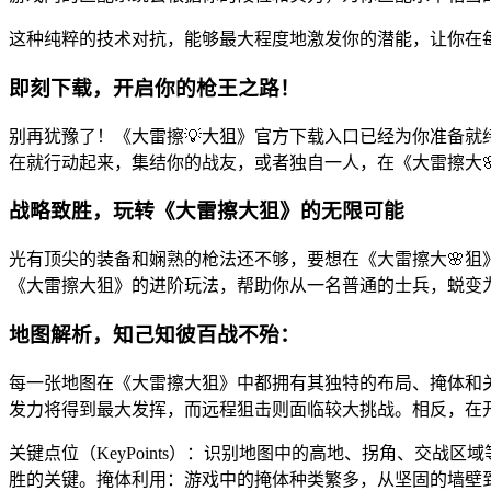
这种纯粹的技术对抗，能够最大程度地激发你的潜能，让你在
即刻下载，开启你的枪王之路！
别再犹豫了！《大雷擦💡大狙》官方下载入口已经为你准备
在就行动起来，集结你的战友，或者独自一人，在《大雷擦大
战略致胜，玩转《大雷擦大狙》的无限可能
光有顶尖的装备和娴熟的枪法还不够，要想在《大雷擦大🌸狙
《大雷擦大狙》的进阶玩法，帮助你从一名普通的士兵，蜕变为
地图解析，知己知彼百战不殆：
每一张地图在《大雷擦大狙》中都拥有其独特的布局、掩体和
发力将得到最大发挥，而远程狙击则面临较大挑战。相反，在
关键点位（KeyPoints）：识别地图中的高地、拐角、交
胜的关键。掩体利用：游戏中的掩体种类繁多，从坚固的墙壁