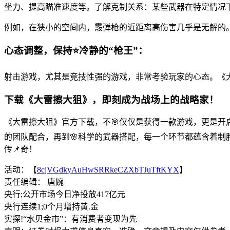
坐力、提高瞄准速度等。了解克制关系：某些武器在特定情况
例如，在狭小的空间内，霰弹枪的近距离高伤害几乎是无解的
心态调整，保持⭐冷静的“枪王”：
射击游戏，尤其是竞技性强的游戏，非常考验玩家的心态。《
下载《大雷擦大狙》，即刻成为战场上的战略家！
《大雷擦大狙》官方下载，不🎯仅仅是获得一款游戏，更是
的团队配合，再到🌸科学的武器搭配，每一个环节都蕴含着制
传📌奇！
活动：【
8cjVGdkyAuHwSRRkeCZXbTJuTftKYX
】
责任编辑： 唐婉
央行;公开市场今日净投放417亿元
央行连续1;0个月增持黄.金
实探!“水贝金市”：有消费者变现为先