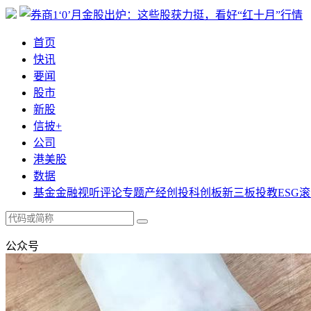
首页
快讯
要闻
股市
新股
信披+
公司
港美股
数据
基金
金融
视听
评论
专题
产经
创投
科创板
新三板
投教
ESG
滚
公众号