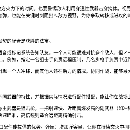
露在敌方火力下的时间。也要警惕敌人利用穿透性武器击穿掩体。
雾弹，也能在关键时刻阻挡📝敌方视野，为你争取转移或进攻的
默契的配合是获胜的法宝。
语音或标记系统告知队友。一个人可能很难对抗多个敌人，但📌
工。例如，指定一名狙击手负责远程压制，几名步枪手负责中近
出现一个人冲锋，而其他人还在后方的情况。协同作战，能够最
不同武器的特性，并根据实际情况进行配件搭配，能让你在战场
你主武器是狙击枪，一把射速快、近距离爆发高的副武器（如冲
快速瞄准，高倍镜则适合远距离精确射击。
口配件能提供的优势。弹匣：增加弹容量，让你在持续交火中拥