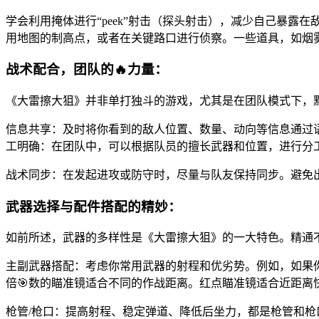
学会利用掩体进行“peek”射击（探头射击），减少自己暴
用地图的制高点，或者在关键路口进行侦察。一些道具，如烟
战术配合，团队的🔥力量：
《大雷擦大狙》并非单打独斗的游戏，尤其是在团队模式下，
信息共享：及时将你看到的敌人位置、数量、动向等信息通过
工明确：在团队中，可以根据队员的擅长武器和位置，进行分
战术同步：在发起进攻或防守时，尽量与队友保持同步。避免
武器选择与配件搭配的精妙：
如前所述，武器的多样性是《大雷擦大狙》的一大特色。精通
主副武器搭配：考虑你常用武器的射程和优劣势。例如，如果
倍🎯数的瞄准镜适合不同的作战距离。红点瞄准镜适合近距离
枪管/枪口：提高射程、稳定弹道、降低后坐力，都是枪管和枪