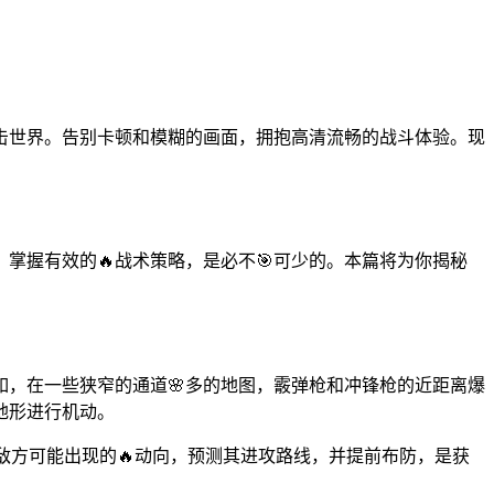
击世界。告别卡顿和模糊的画面，拥抱高清流畅的战斗体验。现
掌握有效的🔥战术策略，是必不🎯可少的。本篇将为你揭秘
，在一些狭窄的通道🌸多的地图，霰弹枪和冲锋枪的近距离爆
地形进行机动。
解敌方可能出现的🔥动向，预测其进攻路线，并提前布防，是获