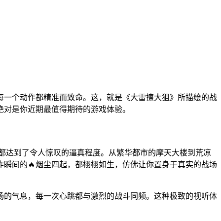
每一个动作都精准而致命。这，就是《大雷擦大狙》所描绘的战
绝对是你近期最值得期待的游戏体验。
都达到了令人惊叹的逼真程度。从繁华都市的摩天大楼到荒凉
炸瞬间的🔥烟尘四起，都栩栩如生，仿佛让你置身于真实的战场
场的气息，每一次心跳都与激烈的战斗同频。这种极致的视听体